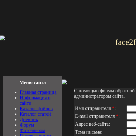
face2
Меню сайта
С помощью формы обратной с
Главная страница
администратором сайта.
Информация о
сайте
Имя отправителя
*
:
Каталог файлов
Каталог статей
E-mail отправителя
*
:
Дневник
Адрес веб-сайта:
Форум
Фотоальбом
Тема письма:
Гостевая книга