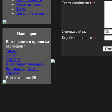
Текст сообщения
*
:
Обратная связь
Тесты
Доска объявлений
Оценка сайта:
Наш опрос
Код безопасности
*
:
Вам нравитсо причоска
Молодык?
Так се
Супер
УЖАС!!
А кто такая Молодык??
Результаты
|
Архив
опросов
Всего ответов:
29