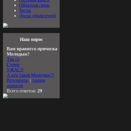
Обратная связь
Тесты
Доска объявлений
Наш опрос
Вам нравитсо причоска
Молодык?
Так се
Супер
УЖАС!!
А кто такая Молодык??
Результаты
|
Архив
опросов
Всего ответов:
29