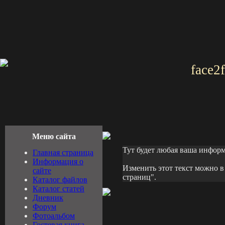
face2
Меню сайта
Тут будет любая ваша информ
Главная страница
Информация о
Изменить этот текст можно в
сайте
страниц".
Каталог файлов
Каталог статей
Дневник
Форум
Фотоальбом
Гостевая книга