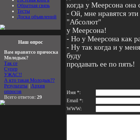
когда у Меерсона она 
Обратная связь
Тесты
- Ой, мне нравятся эт
Доска объявлений
"Абсолют"
у Меерсона!
- Но у Меерсона как р
Наш опрос
- Ну так когда и у мен
Вам нравитсо причоска
буду
Молодык?
продавать ее по пять!
Так се
Супер
УЖАС!!
А кто такая Молодык??
Результаты
|
Архив
опросов
Имя *:
Всего ответов:
29
Email *:
WWW: