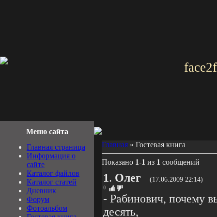
face2
Меню сайта
Главная
» Гостевая книга
Главная страница
Информация о
Показано
1
-
1
из
1
сообщений
сайте
Каталог файлов
1
.
Олег
(17.06.2009 22:14)
Каталог статей
0
Дневник
- Рабинович, почему в
Форум
Фотоальбом
десять,
Гостевая книга